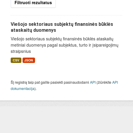
Filtruoti rezultatus
Viešojo sektoriaus subjektų finansinės būklės
ataskaitų duomenys
Viešojo sektoriaus subjektų finansinės būklės ataskaitų
metiniai duomenys pagal subjektus, turto ir įsipareigojimų
straipsnius
CSV
JSON
Šį registrą taip pat galite pasiekti pasinaudodami
API
(žiūrėkite
API
dokumentacija
).