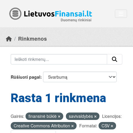
Skip to main content
Rinkmenos
Rūšiuoti pagal
Rasta 1 rinkmena
Gairės:
finansinė būklė
savivaldybės
Licencijos:
Creative Commons Attribution
Formatai:
CSV