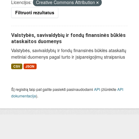
Licencijos:
Creative Commons Attribution
Filtruoti rezultatus
Valstybės, savivaldybių ir fondų finansinės būklės
ataskaitos duomenys
Valstybės, savivaldybių ir fondų finansinės būklės ataskaitų
metiniai duomenys pagal turto ir įsipareigojimų straipsnius
CSV
JSON
Šį registrą taip pat galite pasiekti pasinaudodami
API
(žiūrėkite
API
dokumentacija
).