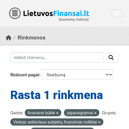
Skip to main content
Rinkmenos
Rūšiuoti pagal
Rasta 1 rinkmena
Gairės:
finansinė būklė
įsipareigojimai
Grupės:
Viešojo sektoriaus subjektų finansiniai rodikliai