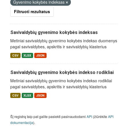
Gyvenimo kokybės indeksas
Filtruoti rezultatus
Savivaldybių gyvenimo kokybės indeksas
Metiniai savivaldybių gyvenimo kokybės indekso duomenys
pagal savivaldybes, apskritis ir savivaldybių klasterius
CSV
XLSX
JSON
Savivaldybių gyvenimo kokybės indekso rodikliai
Metiniai savivaldybių gyvenimo kokybės indekso rodikliai
pagal savivaldybes, apskritis ir savivaldybių klasterius
CSV
XLSX
JSON
Šį registrą taip pat galite pasiekti pasinaudodami
API
(žiūrėkite
API
dokumentacija
).