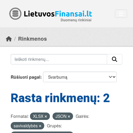
Skip to main content
Rinkmenos
Rūšiuoti pagal
Rasta rinkmenų: 2
Formatai:
XLSX
JSON
Gairės:
savivaldybės
Grupės: