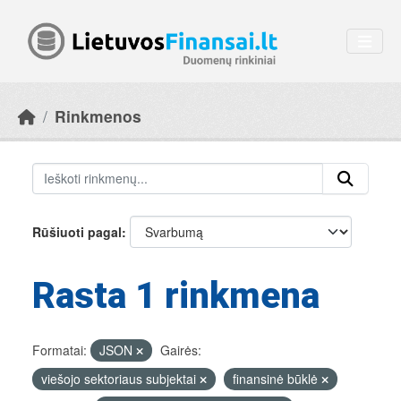
Skip to main content
Rinkmenos
Rūšiuoti pagal
Rasta 1 rinkmena
Formatai:
JSON
Gairės:
viešojo sektoriaus subjektai
finansinė būklė