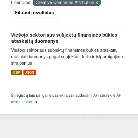
Licencijos:
Creative Commons Attribution
Filtruoti rezultatus
Viešojo sektoriaus subjektų finansinės būklės
ataskaitų duomenys
Viešojo sektoriaus subjektų finansinės būklės ataskaitų
metiniai duomenys pagal subjektus, turto ir įsipareigojimų
straipsnius
CSV
JSON
Šį registrą taip pat galite pasiekti pasinaudodami
API
(žiūrėkite
API
dokumentacija
).