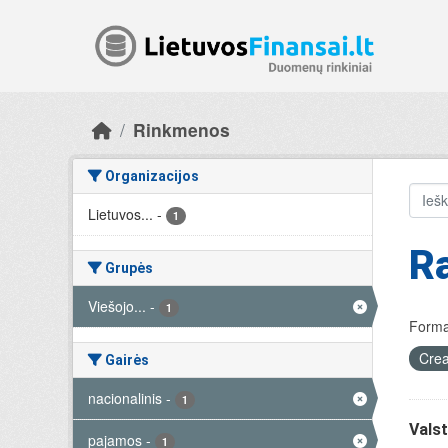
Skip to main content
Rinkmenos
Organizacijos
Lietuvos...
-
1
R
Grupės
Viešojo...
-
1
Forma
Crea
Gairės
nacionalinis
-
1
Valst
pajamos
-
1