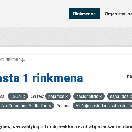
Rinkmenos
Organizacijo
asta 1 rinkmena
Rū
tai:
JSON
Gairės:
pajamos
nacionalinis
sąnaudos
tive Commons Attribution
Grupės:
Viešojo sektoriaus subjektų fin
ybės, savivaldybių ir fondų veiklos rezultatų ataskaitos du