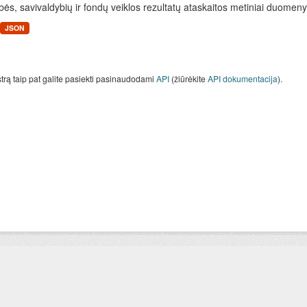
bės, savivaldybių ir fondų veiklos rezultatų ataskaitos metiniai duomen
JSON
strą taip pat galite pasiekti pasinaudodami
API
(žiūrėkite
API dokumentacija
).