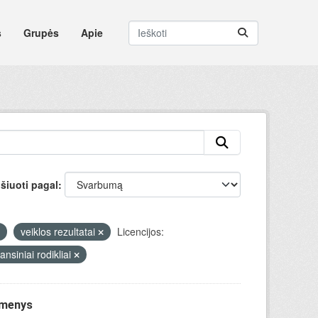
s
Grupės
Apie
šiuoti pagal
veiklos rezultatai
Licencijos:
ansiniai rodikliai
omenys