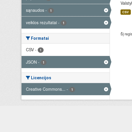
Valsty
sąnaudos
-
1
CSV
veiklos rezultatai
-
1
Šį regi
Formatai
CSV
-
1
JSON
-
1
Licencijos
Creative Commons...
-
1