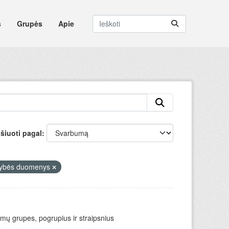
s
Grupės
Apie
šiuoti pagal
tybės duomenys
mų grupes, pogrupius ir straipsnius