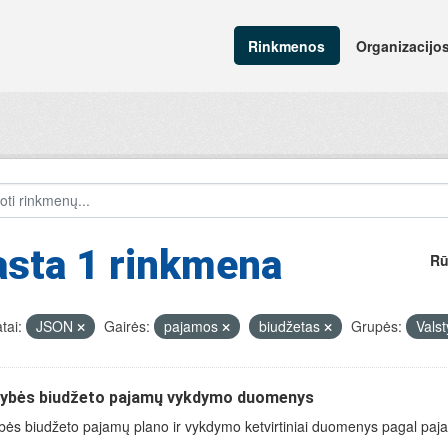
Rinkmenos
Organizacijo
asta 1 rinkmena
Rū
tai:
JSON
Gairės:
pajamos
biudžetas
Grupės:
Vals
tybės biudžeto pajamų vykdymo duomenys
bės biudžeto pajamų plano ir vykdymo ketvirtiniai duomenys pagal paja