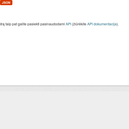
JSON
strą taip pat galite pasiekti pasinaudodami
API
(žiūrėkite
API dokumentacija
).