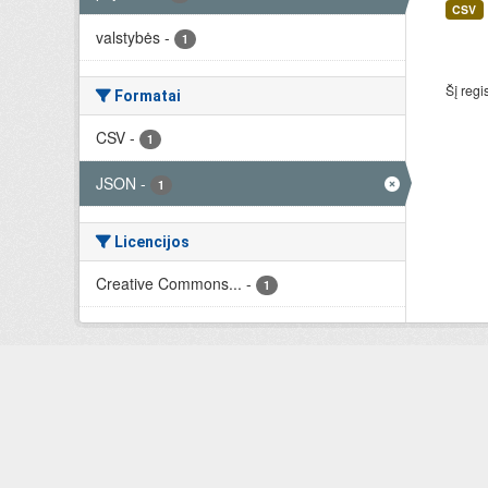
CSV
valstybės
-
1
Šį regi
Formatai
CSV
-
1
JSON
-
1
Licencijos
Creative Commons...
-
1