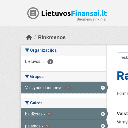
Skip to main content
Rinkmenos
Organizacijos
Lietuvos...
-
1
R
Grupės
Valstybės duomenys
-
1
Forma
Gairės
biudžetas
-
Vals
1
Valsty
pajamos
-
1