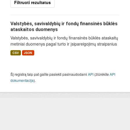
Filtruoti rezultatus
Valstybės, savivaldybių ir fondų finansinės būklės
ataskaitos duomenys
Valstybės, savivaldybių ir fondų finansinės būklės ataskaitų
metiniai duomenys pagal turto ir įsipareigojimų straipsnius
CSV
JSON
Šį registrą taip pat galite pasiekti pasinaudodami
API
(žiūrėkite
API
dokumentacija
).