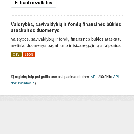
Filtruoti rezultatus
Valstybės, savivaldybių ir fondų finansinės būklės
ataskaitos duomenys
Valstybės, savivaldybių ir fondų finansinės būklės ataskaitų
metiniai duomenys pagal turto ir įsipareigojimų straipsnius
CSV
JSON
Šį registrą taip pat galite pasiekti pasinaudodami
API
(žiūrėkite
API
dokumentacija
).