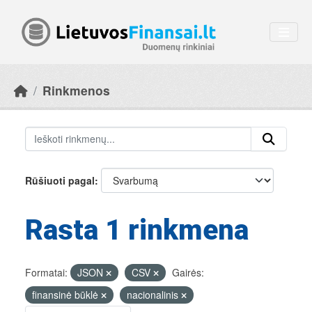
Skip to main content
Rinkmenos
Rūšiuoti pagal
Rasta 1 rinkmena
Formatai:
JSON
CSV
Gairės:
finansinė būklė
nacionalinis