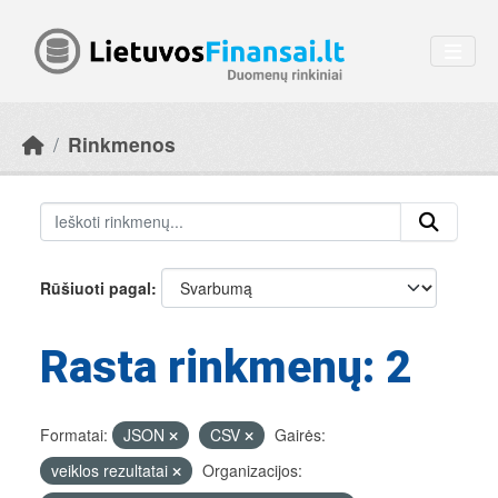
Skip to main content
Rinkmenos
Rūšiuoti pagal
Rasta rinkmenų: 2
Formatai:
JSON
CSV
Gairės:
veiklos rezultatai
Organizacijos: