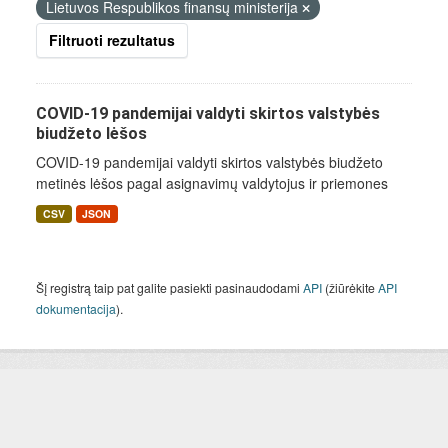
Lietuvos Respublikos finansų ministerija
Filtruoti rezultatus
COVID-19 pandemijai valdyti skirtos valstybės
biudžeto lėšos
COVID-19 pandemijai valdyti skirtos valstybės biudžeto
metinės lėšos pagal asignavimų valdytojus ir priemones
CSV
JSON
Šį registrą taip pat galite pasiekti pasinaudodami
API
(žiūrėkite
API
dokumentacija
).