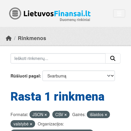
Skip to main content
Rinkmenos
Rūšiuoti pagal
Rasta 1 rinkmena
Formatai:
JSON
CSV
Gairės:
išlaidos
valstybė
Organizacijos: