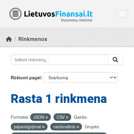
Skip to main content
Rinkmenos
Rūšiuoti pagal
Rasta 1 rinkmena
Formatai:
JSON
CSV
Gairės:
įsipareigojimai
nacionalinis
Grupės: