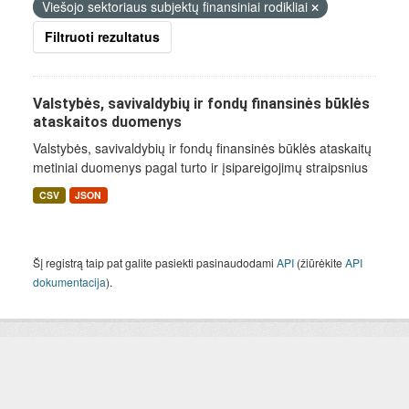
Viešojo sektoriaus subjektų finansiniai rodikliai
Filtruoti rezultatus
Valstybės, savivaldybių ir fondų finansinės būklės
ataskaitos duomenys
Valstybės, savivaldybių ir fondų finansinės būklės ataskaitų
metiniai duomenys pagal turto ir įsipareigojimų straipsnius
CSV
JSON
Šį registrą taip pat galite pasiekti pasinaudodami
API
(žiūrėkite
API
dokumentacija
).