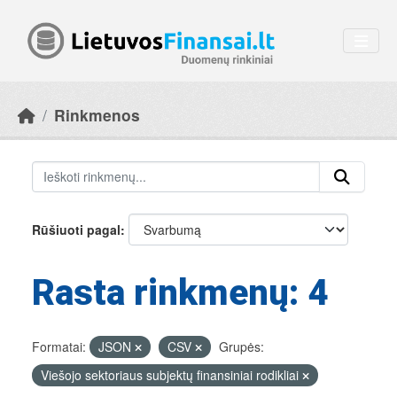
Skip to main content
Rinkmenos
Rūšiuoti pagal
Rasta rinkmenų: 4
Formatai:
JSON
CSV
Grupės:
Viešojo sektoriaus subjektų finansiniai rodikliai