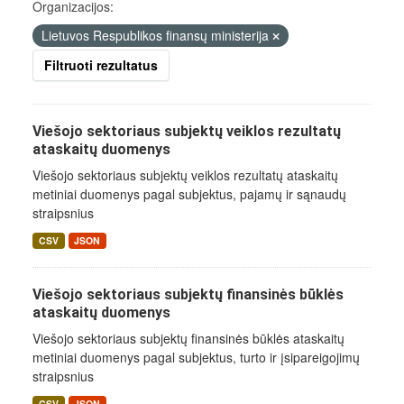
Organizacijos:
Lietuvos Respublikos finansų ministerija
Filtruoti rezultatus
Viešojo sektoriaus subjektų veiklos rezultatų
ataskaitų duomenys
Viešojo sektoriaus subjektų veiklos rezultatų ataskaitų
metiniai duomenys pagal subjektus, pajamų ir sąnaudų
straipsnius
CSV
JSON
Viešojo sektoriaus subjektų finansinės būklės
ataskaitų duomenys
Viešojo sektoriaus subjektų finansinės būklės ataskaitų
metiniai duomenys pagal subjektus, turto ir įsipareigojimų
straipsnius
CSV
JSON