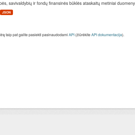
bės, savivaldybių ir fondų finansinės būklės ataskaitų metiniai duomenys
JSON
strą taip pat galite pasiekti pasinaudodami
API
(žiūrėkite
API dokumentacija
).