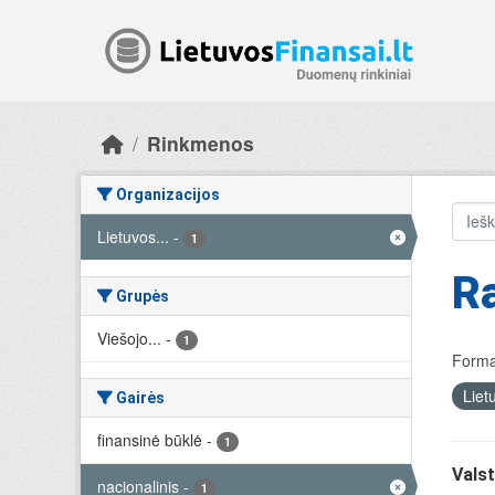
Skip to main content
Rinkmenos
Organizacijos
Lietuvos...
-
1
R
Grupės
Viešojo...
-
1
Forma
Liet
Gairės
finansinė būklė
-
1
Valst
nacionalinis
-
1