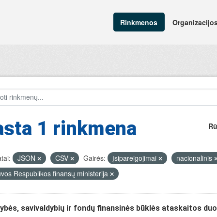
Rinkmenos
Organizacijo
asta 1 rinkmena
Rū
tai:
JSON
CSV
Gairės:
įsipareigojimai
nacionalinis
uvos Respublikos finansų ministerija
ybės, savivaldybių ir fondų finansinės būklės ataskaitos d