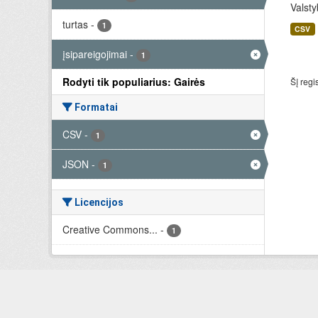
Valsty
turtas
-
1
CSV
įsipareigojimai
-
1
Rodyti tik populiarius: Gairės
Šį regi
Formatai
CSV
-
1
JSON
-
1
Licencijos
Creative Commons...
-
1