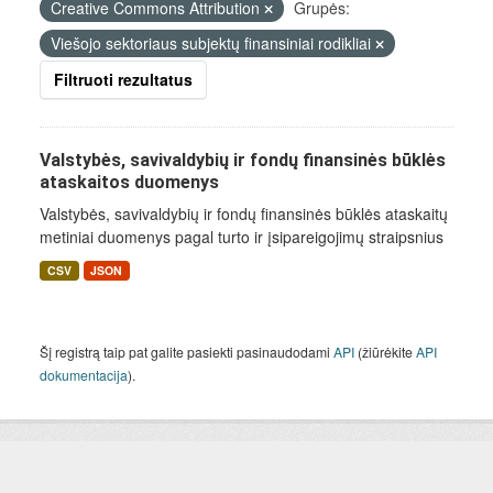
Creative Commons Attribution
Grupės:
Viešojo sektoriaus subjektų finansiniai rodikliai
Filtruoti rezultatus
Valstybės, savivaldybių ir fondų finansinės būklės
ataskaitos duomenys
Valstybės, savivaldybių ir fondų finansinės būklės ataskaitų
metiniai duomenys pagal turto ir įsipareigojimų straipsnius
CSV
JSON
Šį registrą taip pat galite pasiekti pasinaudodami
API
(žiūrėkite
API
dokumentacija
).