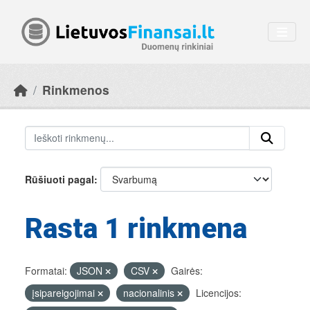
Skip to main content
Rinkmenos
Rūšiuoti pagal
Rasta 1 rinkmena
Formatai:
JSON
CSV
Gairės:
įsipareigojimai
nacionalinis
Licencijos: