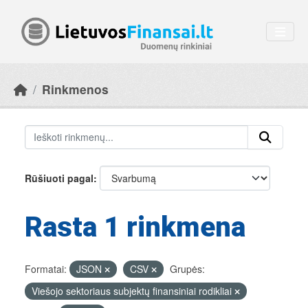
Skip to main content
Rinkmenos
Rūšiuoti pagal
Rasta 1 rinkmena
Formatai:
JSON
CSV
Grupės:
Viešojo sektoriaus subjektų finansiniai rodikliai