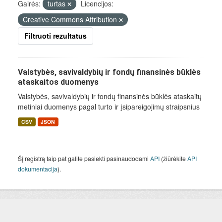
Gairės:
turtas
Licencijos:
Creative Commons Attribution
Filtruoti rezultatus
Valstybės, savivaldybių ir fondų finansinės būklės
ataskaitos duomenys
Valstybės, savivaldybių ir fondų finansinės būklės ataskaitų
metiniai duomenys pagal turto ir įsipareigojimų straipsnius
CSV
JSON
Šį registrą taip pat galite pasiekti pasinaudodami
API
(žiūrėkite
API
dokumentacija
).