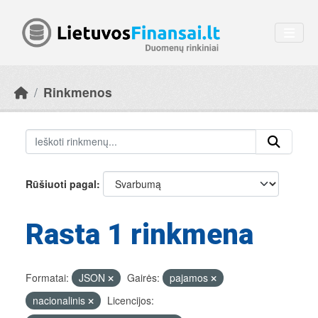
Skip to main content
Rinkmenos
Rūšiuoti pagal
Rasta 1 rinkmena
Formatai:
JSON
Gairės:
pajamos
nacionalinis
Licencijos: