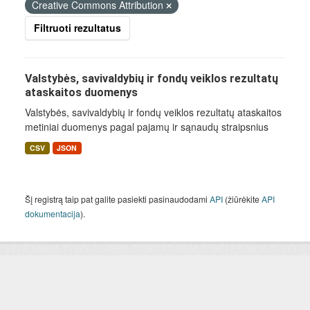
Creative Commons Attribution
Filtruoti rezultatus
Valstybės, savivaldybių ir fondų veiklos rezultatų
ataskaitos duomenys
Valstybės, savivaldybių ir fondų veiklos rezultatų ataskaitos
metiniai duomenys pagal pajamų ir sąnaudų straipsnius
CSV
JSON
Šį registrą taip pat galite pasiekti pasinaudodami
API
(žiūrėkite
API
dokumentacija
).