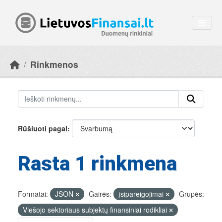
Skip to main content
Rinkmenos
Rūšiuoti pagal
Rasta 1 rinkmena
Formatai:
JSON
Gairės:
įsipareigojimai
Grupės:
Viešojo sektoriaus subjektų finansiniai rodikliai