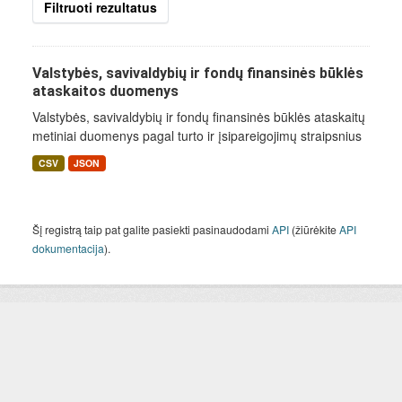
Filtruoti rezultatus
Valstybės, savivaldybių ir fondų finansinės būklės
ataskaitos duomenys
Valstybės, savivaldybių ir fondų finansinės būklės ataskaitų
metiniai duomenys pagal turto ir įsipareigojimų straipsnius
CSV
JSON
Šį registrą taip pat galite pasiekti pasinaudodami
API
(žiūrėkite
API
dokumentacija
).