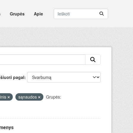
s
Grupės
Apie
šiuoti pagal
inis
sąnaudos
Grupės:
omenys