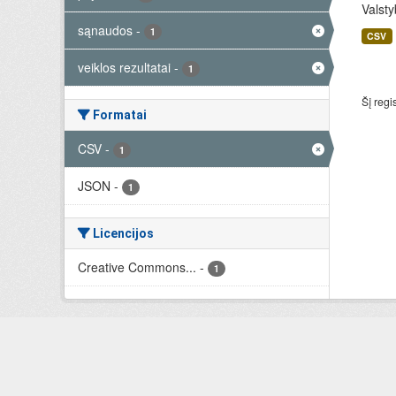
Valsty
sąnaudos
-
1
CSV
veiklos rezultatai
-
1
Šį regi
Formatai
CSV
-
1
JSON
-
1
Licencijos
Creative Commons...
-
1