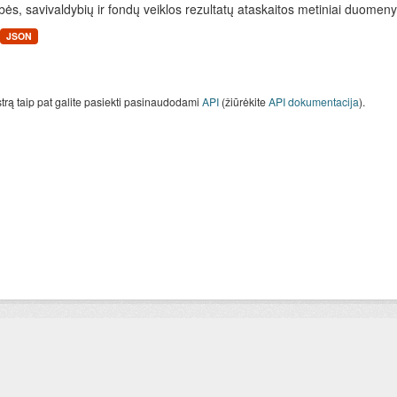
bės, savivaldybių ir fondų veiklos rezultatų ataskaitos metiniai duomen
JSON
strą taip pat galite pasiekti pasinaudodami
API
(žiūrėkite
API dokumentacija
).