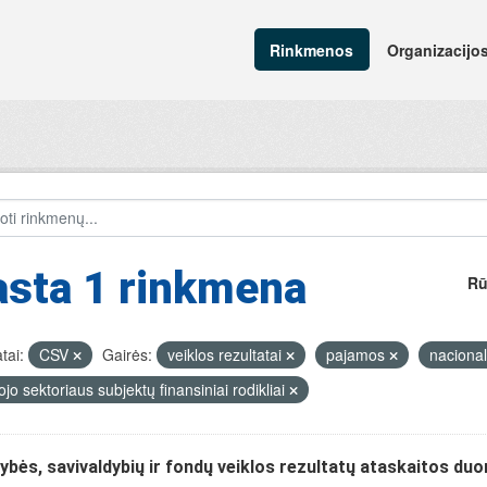
Rinkmenos
Organizacijo
asta 1 rinkmena
Rū
tai:
CSV
Gairės:
veiklos rezultatai
pajamos
nacional
ojo sektoriaus subjektų finansiniai rodikliai
ybės, savivaldybių ir fondų veiklos rezultatų ataskaitos du