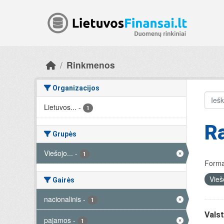
Skip to main content
Rinkmenos
Organizacijos
Lietuvos...
-
1
R
Grupės
Viešojo...
-
1
Forma
Vieš
Gairės
nacionalinis
-
1
Valst
pajamos
-
1