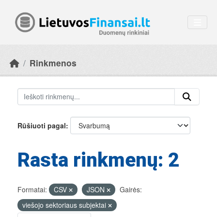
Skip to main content
Rinkmenos
Rūšiuoti pagal
Rasta rinkmenų: 2
Formatai:
CSV
JSON
Gairės:
viešojo sektoriaus subjektai