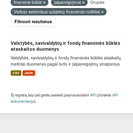
finansinė būklė
įsipareigojimai
Grupės:
Viešojo sektoriaus subjektų finansiniai rodikliai
Filtruoti rezultatus
Valstybės, savivaldybių ir fondų finansinės būklės
ataskaitos duomenys
Valstybės, savivaldybių ir fondų finansinės būklės ataskaitų
metiniai duomenys pagal turto ir įsipareigojimų straipsnius
CSV
JSON
Šį registrą taip pat galite pasiekti pasinaudodami
API
(žiūrėkite
API
dokumentacija
).