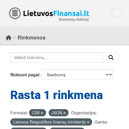
Skip to main content
Rinkmenos
Rūšiuoti pagal
Rasta 1 rinkmena
Formatai:
CSV
JSON
Organizacijos:
Lietuvos Respublikos finansų ministerija
Gairės: