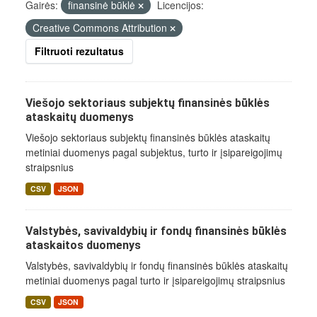
Gairės:
finansinė būklė
Licencijos:
Creative Commons Attribution
Filtruoti rezultatus
Viešojo sektoriaus subjektų finansinės būklės
ataskaitų duomenys
Viešojo sektoriaus subjektų finansinės būklės ataskaitų
metiniai duomenys pagal subjektus, turto ir įsipareigojimų
straipsnius
CSV
JSON
Valstybės, savivaldybių ir fondų finansinės būklės
ataskaitos duomenys
Valstybės, savivaldybių ir fondų finansinės būklės ataskaitų
metiniai duomenys pagal turto ir įsipareigojimų straipsnius
CSV
JSON