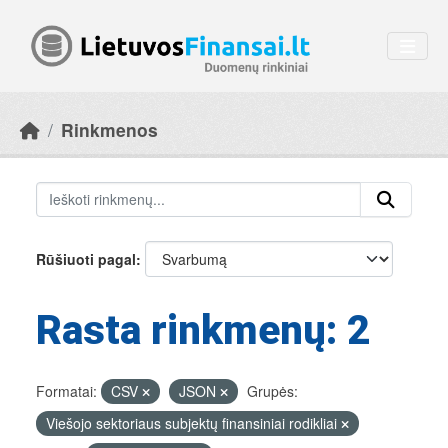
Skip to main content
Rinkmenos
Rūšiuoti pagal
Rasta rinkmenų: 2
Formatai:
CSV
JSON
Grupės:
Viešojo sektoriaus subjektų finansiniai rodikliai