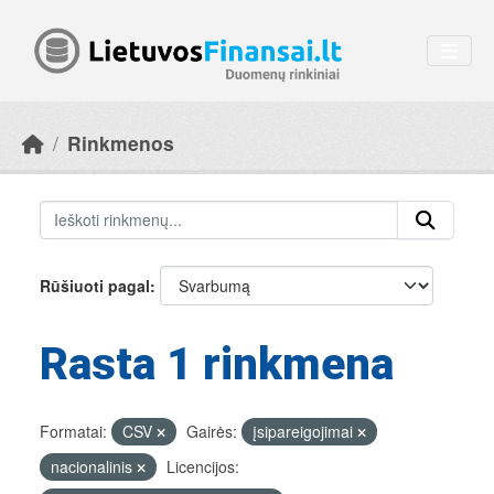
Skip to main content
Rinkmenos
Rūšiuoti pagal
Rasta 1 rinkmena
Formatai:
CSV
Gairės:
įsipareigojimai
nacionalinis
Licencijos: