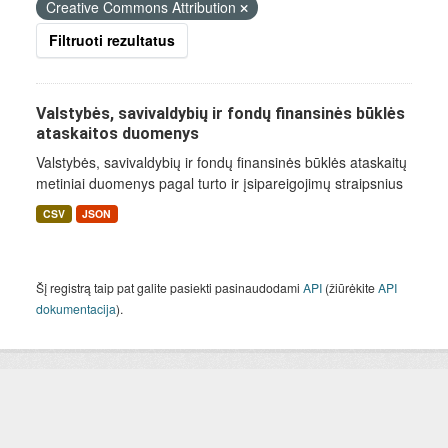
Creative Commons Attribution
Filtruoti rezultatus
Valstybės, savivaldybių ir fondų finansinės būklės
ataskaitos duomenys
Valstybės, savivaldybių ir fondų finansinės būklės ataskaitų
metiniai duomenys pagal turto ir įsipareigojimų straipsnius
CSV
JSON
Šį registrą taip pat galite pasiekti pasinaudodami
API
(žiūrėkite
API
dokumentacija
).