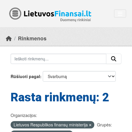
Skip to main content
Rinkmenos
Rūšiuoti pagal
Rasta rinkmenų: 2
Organizacijos:
Lietuvos Respublikos finansų ministerija
Grupės: