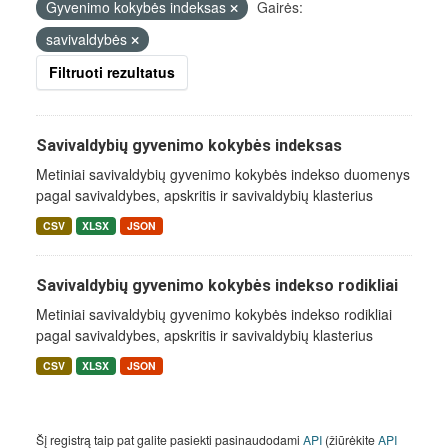
Gyvenimo kokybės indeksas
Gairės:
savivaldybės
Filtruoti rezultatus
Savivaldybių gyvenimo kokybės indeksas
Metiniai savivaldybių gyvenimo kokybės indekso duomenys
pagal savivaldybes, apskritis ir savivaldybių klasterius
CSV
XLSX
JSON
Savivaldybių gyvenimo kokybės indekso rodikliai
Metiniai savivaldybių gyvenimo kokybės indekso rodikliai
pagal savivaldybes, apskritis ir savivaldybių klasterius
CSV
XLSX
JSON
Šį registrą taip pat galite pasiekti pasinaudodami
API
(žiūrėkite
API