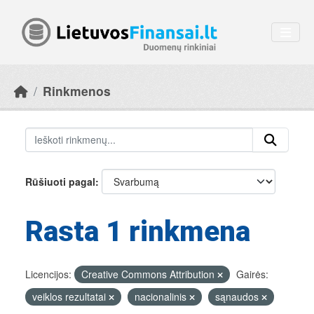
Skip to main content
Rinkmenos
Rūšiuoti pagal
Rasta 1 rinkmena
Licencijos:
Creative Commons Attribution
Gairės:
veiklos rezultatai
nacionalinis
sąnaudos