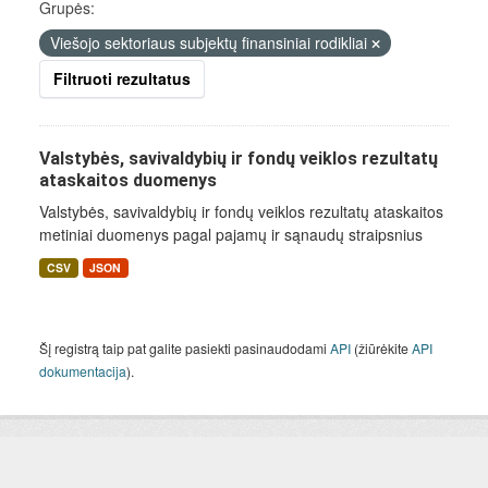
Grupės:
Viešojo sektoriaus subjektų finansiniai rodikliai
Filtruoti rezultatus
Valstybės, savivaldybių ir fondų veiklos rezultatų
ataskaitos duomenys
Valstybės, savivaldybių ir fondų veiklos rezultatų ataskaitos
metiniai duomenys pagal pajamų ir sąnaudų straipsnius
CSV
JSON
Šį registrą taip pat galite pasiekti pasinaudodami
API
(žiūrėkite
API
dokumentacija
).