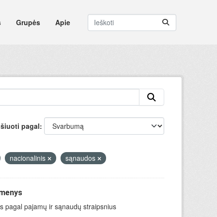
s
Grupės
Apie
šiuoti pagal
nacionalinis
sąnaudos
omenys
ys pagal pajamų ir sąnaudų straipsnius