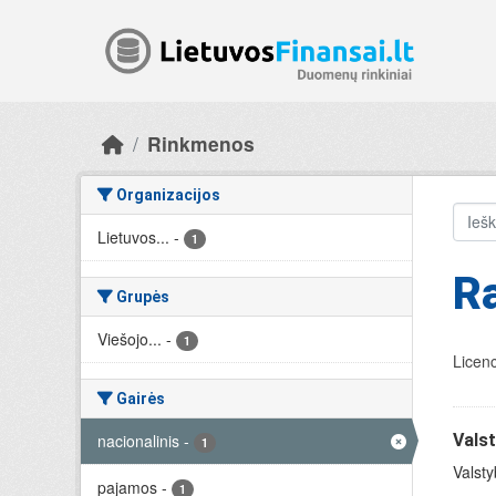
Skip to main content
Rinkmenos
Organizacijos
Lietuvos...
-
1
R
Grupės
Viešojo...
-
1
Licenc
Gairės
nacionalinis
-
Valst
1
Valsty
pajamos
-
1