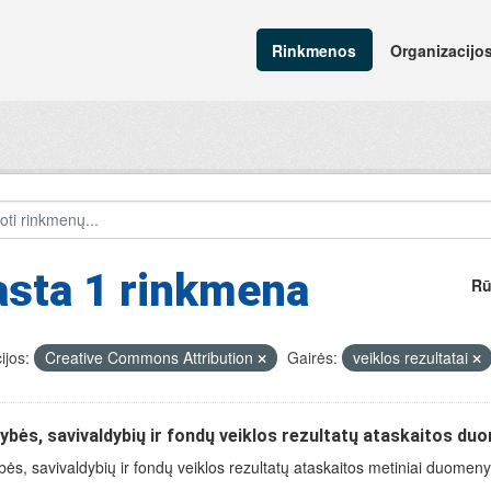
Rinkmenos
Organizacijo
asta 1 rinkmena
Rū
ijos:
Creative Commons Attribution
Gairės:
veiklos rezultatai
ybės, savivaldybių ir fondų veiklos rezultatų ataskaitos du
bės, savivaldybių ir fondų veiklos rezultatų ataskaitos metiniai duomen