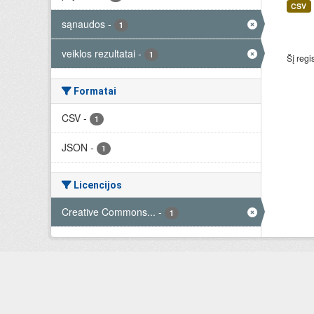
CSV
sąnaudos
-
1
veiklos rezultatai
-
1
Šį regi
Formatai
CSV
-
1
JSON
-
1
Licencijos
Creative Commons...
-
1