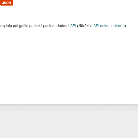
JSON
strą taip pat galite pasiekti pasinaudodami
API
(žiūrėkite
API dokumentacija
).