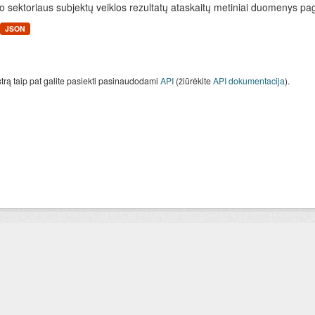
o sektoriaus subjektų veiklos rezultatų ataskaitų metiniai duomenys pa
JSON
strą taip pat galite pasiekti pasinaudodami
API
(žiūrėkite
API dokumentacija
).