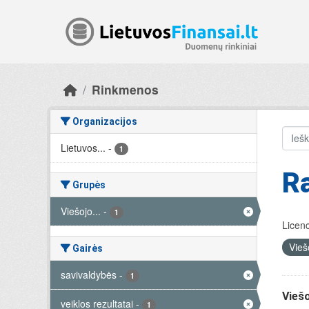
Skip to main content
Rinkmenos
Organizacijos
Lietuvos...
-
1
R
Grupės
Viešojo...
-
1
Licenc
Vieš
Gairės
savivaldybės
-
1
Viešo
veiklos rezultatai
-
1