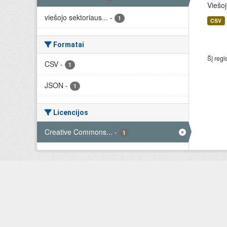
Viešoj
viešojo sektoriaus...
-
1
CSV
Formatai
Šį regi
CSV
-
1
JSON
-
1
Licencijos
Creative Commons...
-
1