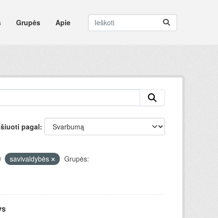
s
Grupės
Apie
šiuoti pagal
savivaldybės
Grupės:
ys