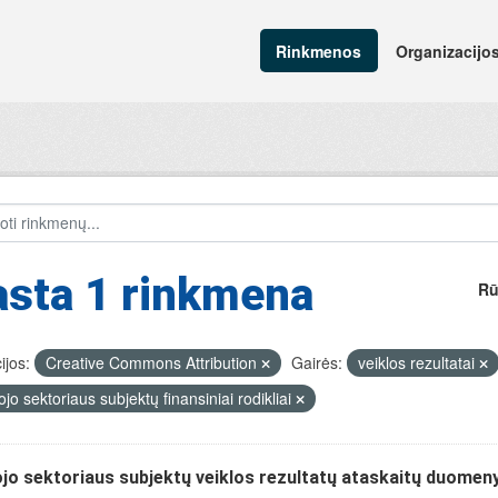
Rinkmenos
Organizacijo
asta 1 rinkmena
Rū
ijos:
Creative Commons Attribution
Gairės:
veiklos rezultatai
ojo sektoriaus subjektų finansiniai rodikliai
jo sektoriaus subjektų veiklos rezultatų ataskaitų duomen