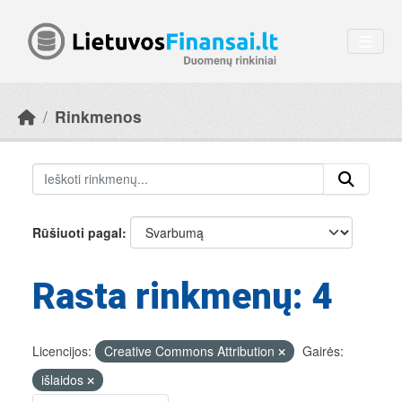
Skip to main content
Rinkmenos
Rūšiuoti pagal
Rasta rinkmenų: 4
Licencijos:
Creative Commons Attribution
Gairės:
išlaidos