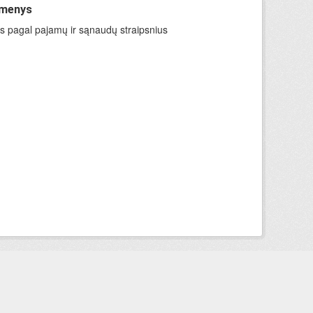
omenys
ys pagal pajamų ir sąnaudų straipsnius