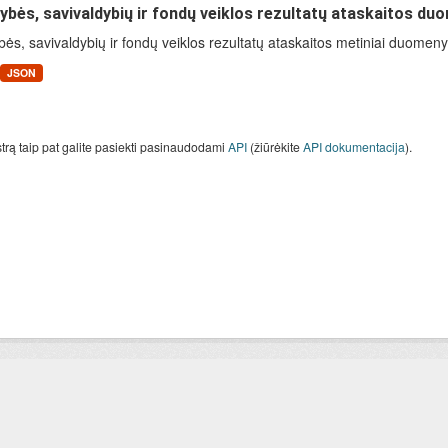
ybės, savivaldybių ir fondų veiklos rezultatų ataskaitos du
bės, savivaldybių ir fondų veiklos rezultatų ataskaitos metiniai duomen
JSON
strą taip pat galite pasiekti pasinaudodami
API
(žiūrėkite
API dokumentacija
).