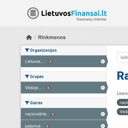
Skip to main content
Rinkmenos
Organizacijos
Lietuvos...
-
1
R
Grupės
Viešojo...
-
1
Licenc
naci
Gairės
Vieš
nacionalinis
-
1
pajamos
-
1