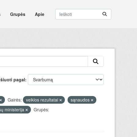
s
Grupės
Apie
šiuoti pagal
Gairės:
veiklos rezultatai
sąnaudos
ų ministerija
Grupės: