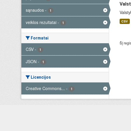
Valst
sąnaudos
-
1
Valsty
CSV
veiklos rezultatai
-
1
Formatai
Šį regi
CSV
-
1
JSON
-
1
Licencijos
Creative Commons...
-
1