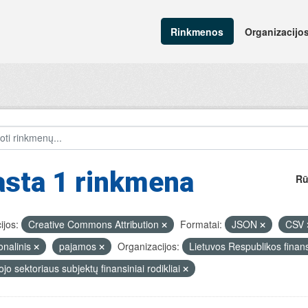
Rinkmenos
Organizacijo
asta 1 rinkmena
Rū
ijos:
Creative Commons Attribution
Formatai:
JSON
CSV
onalinis
pajamos
Organizacijos:
Lietuvos Respublikos finans
ojo sektoriaus subjektų finansiniai rodikliai