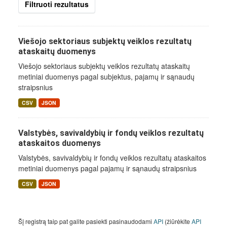
Filtruoti rezultatus
Viešojo sektoriaus subjektų veiklos rezultatų
ataskaitų duomenys
Viešojo sektoriaus subjektų veiklos rezultatų ataskaitų
metiniai duomenys pagal subjektus, pajamų ir sąnaudų
straipsnius
CSV
JSON
Valstybės, savivaldybių ir fondų veiklos rezultatų
ataskaitos duomenys
Valstybės, savivaldybių ir fondų veiklos rezultatų ataskaitos
metiniai duomenys pagal pajamų ir sąnaudų straipsnius
CSV
JSON
Šį registrą taip pat galite pasiekti pasinaudodami
API
(žiūrėkite
API