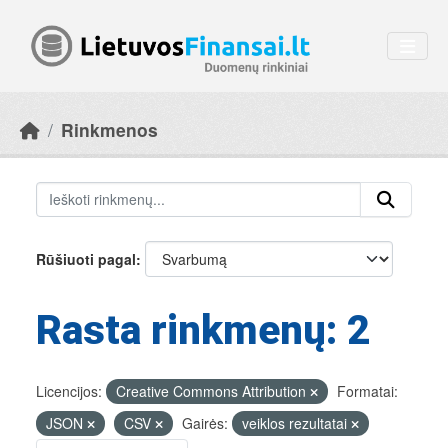
Skip to main content
Rinkmenos
Rūšiuoti pagal
Rasta rinkmenų: 2
Licencijos:
Creative Commons Attribution
Formatai:
JSON
CSV
Gairės:
veiklos rezultatai