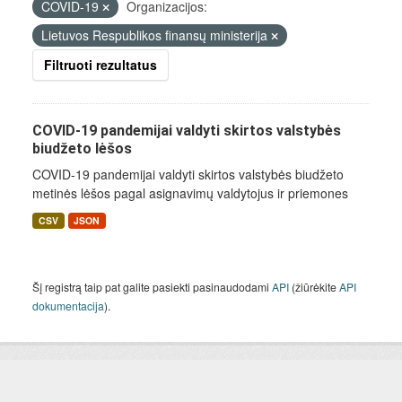
COVID-19
Organizacijos:
Lietuvos Respublikos finansų ministerija
Filtruoti rezultatus
COVID-19 pandemijai valdyti skirtos valstybės
biudžeto lėšos
COVID-19 pandemijai valdyti skirtos valstybės biudžeto
metinės lėšos pagal asignavimų valdytojus ir priemones
CSV
JSON
Šį registrą taip pat galite pasiekti pasinaudodami
API
(žiūrėkite
API
dokumentacija
).