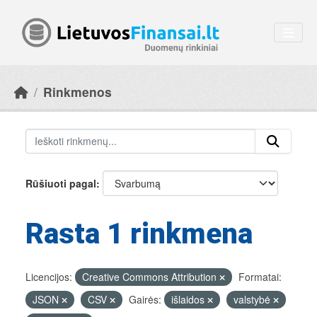
Skip to main content
Rinkmenos
Rūšiuoti pagal
Rasta 1 rinkmena
Licencijos:
Creative Commons Attribution
Formatai:
JSON
CSV
Gairės:
išlaidos
valstybė