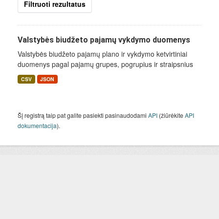
Filtruoti rezultatus
Valstybės biudžeto pajamų vykdymo duomenys
Valstybės biudžeto pajamų plano ir vykdymo ketvirtiniai
duomenys pagal pajamų grupes, pogrupius ir straipsnius
CSV
JSON
Šį registrą taip pat galite pasiekti pasinaudodami
API
(žiūrėkite
API
dokumentacija
).