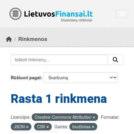
Skip to main content
Rinkmenos
Rūšiuoti pagal
Rasta 1 rinkmena
Licencijos:
Creative Commons Attribution
Formatai:
JSON
CSV
Gairės:
biudžetas