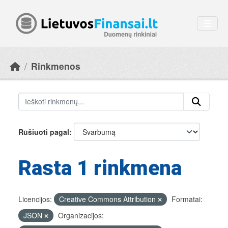
Skip to main content
Rinkmenos
Rūšiuoti pagal
Rasta 1 rinkmena
Licencijos:
Creative Commons Attribution
Formatai:
JSON
Organizacijos: