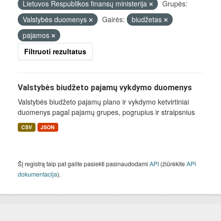
Lietuvos Respublikos finansų ministerija
Grupės:
Valstybės duomenys
Gairės:
biudžetas
pajamos
Filtruoti rezultatus
Valstybės biudžeto pajamų vykdymo duomenys
Valstybės biudžeto pajamų plano ir vykdymo ketvirtiniai
duomenys pagal pajamų grupes, pogrupius ir straipsnius
CSV
JSON
Šį registrą taip pat galite pasiekti pasinaudodami
API
(žiūrėkite
API
dokumentacija
).