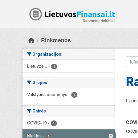
Skip to main content
Rinkmenos
Organizacijos
Lietuvos...
-
1
R
Grupės
Valstybės duomenys
-
1
Licenc
Gairės
COVID-19
-
COVID
1
COVID-
išlaidos
-
1