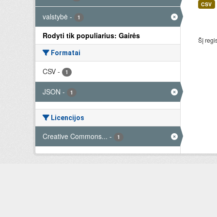
CSV
valstybė
-
1
Rodyti tik populiarius: Gairės
Šį regi
Formatai
CSV
-
1
JSON
-
1
Licencijos
Creative Commons...
-
1