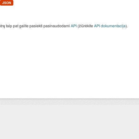
JSON
strą taip pat galite pasiekti pasinaudodami
API
(žiūrėkite
API dokumentacija
).