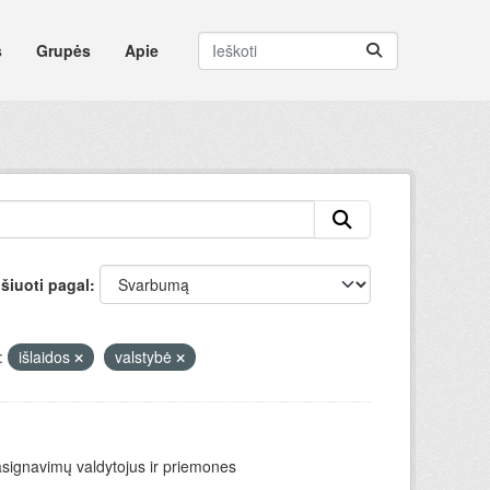
s
Grupės
Apie
šiuoti pagal
:
išlaidos
valstybė
asignavimų valdytojus ir priemones