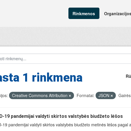
Rinkmenos
Organizacijo
asta 1 rinkmena
Rū
ijos:
Creative Commons Attribution
Formatai:
JSON
Gairės
-19 pandemijai valdyti skirtos valstybės biudžeto lėšos
19 pandemijai valdyti skirtos valstybės biudžeto metinės lėšos pagal 