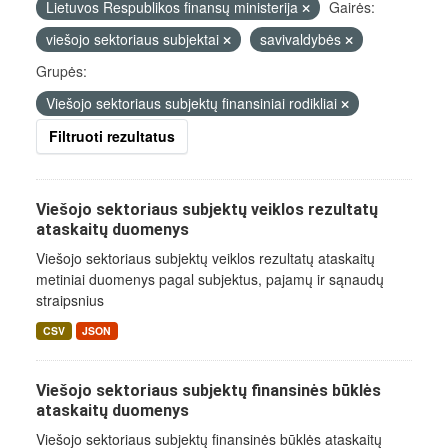
Lietuvos Respublikos finansų ministerija
Gairės:
viešojo sektoriaus subjektai
savivaldybės
Grupės:
Viešojo sektoriaus subjektų finansiniai rodikliai
Filtruoti rezultatus
Viešojo sektoriaus subjektų veiklos rezultatų
ataskaitų duomenys
Viešojo sektoriaus subjektų veiklos rezultatų ataskaitų
metiniai duomenys pagal subjektus, pajamų ir sąnaudų
straipsnius
CSV
JSON
Viešojo sektoriaus subjektų finansinės būklės
ataskaitų duomenys
Viešojo sektoriaus subjektų finansinės būklės ataskaitų