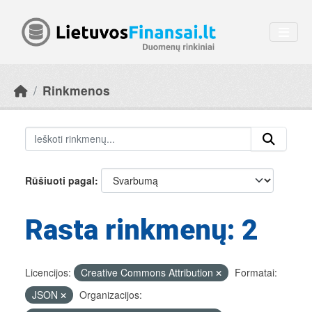
Skip to main content
Rinkmenos
Rūšiuoti pagal
Rasta rinkmenų: 2
Licencijos:
Creative Commons Attribution
Formatai:
JSON
Organizacijos: