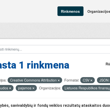
Rinkmenos
Organizacijo
asta 1 rinkmena
Rū
ijos:
Creative Commons Attribution
Formatai:
CSV
JSON
audos
pajamos
Organizacijos:
Lietuvos Respublikos finansų
ybės, savivaldybių ir fondų veiklos rezultatų ataskaitos du