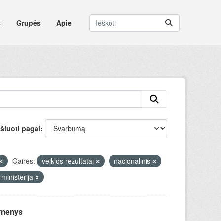
s
Grupės
Apie
šiuoti pagal
Gairės:
veiklos rezultatai
nacionalinis
 ministerija
omenys