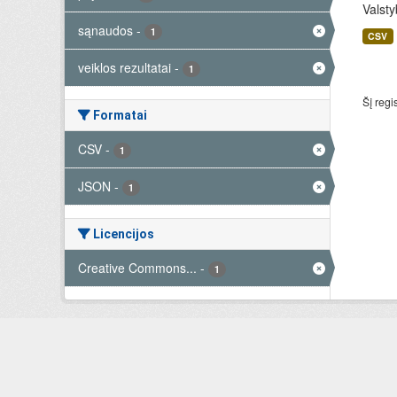
Valsty
sąnaudos
-
1
CSV
veiklos rezultatai
-
1
Šį regi
Formatai
CSV
-
1
JSON
-
1
Licencijos
Creative Commons...
-
1