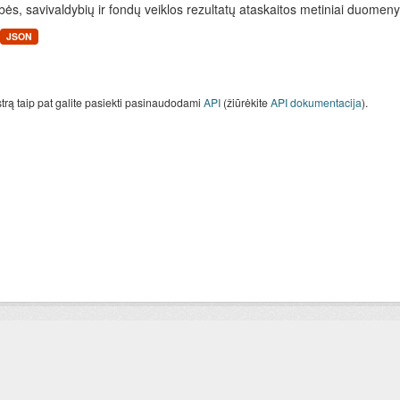
bės, savivaldybių ir fondų veiklos rezultatų ataskaitos metiniai duomen
JSON
strą taip pat galite pasiekti pasinaudodami
API
(žiūrėkite
API dokumentacija
).