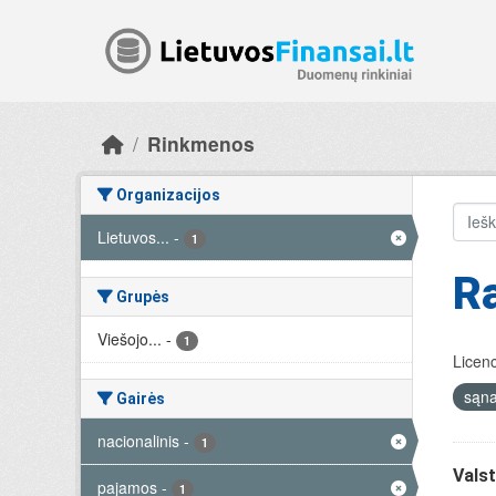
Skip to main content
Rinkmenos
Organizacijos
Lietuvos...
-
1
R
Grupės
Viešojo...
-
1
Licenc
sąn
Gairės
nacionalinis
-
1
Valst
pajamos
-
1