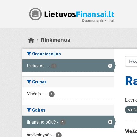
Skip to main content
Rinkmenos
Organizacijos
Lietuvos...
-
1
R
Grupės
Viešojo...
-
1
Licenc
vieš
Gairės
finansinė būklė
-
1
Viešo
savivaldybės
-
1