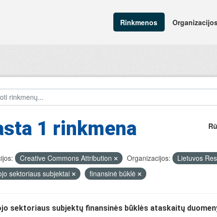
Rinkmenos
Organizacijo
asta 1 rinkmena
Rū
ijos:
Creative Commons Attribution
Organizacijos:
Lietuvos Res
ojo sektoriaus subjektai
finansinė būklė
jo sektoriaus subjektų finansinės būklės ataskaitų duomen