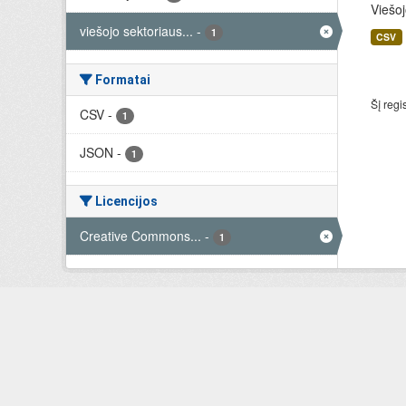
Viešoj
viešojo sektoriaus...
-
1
CSV
Formatai
Šį regi
CSV
-
1
JSON
-
1
Licencijos
Creative Commons...
-
1