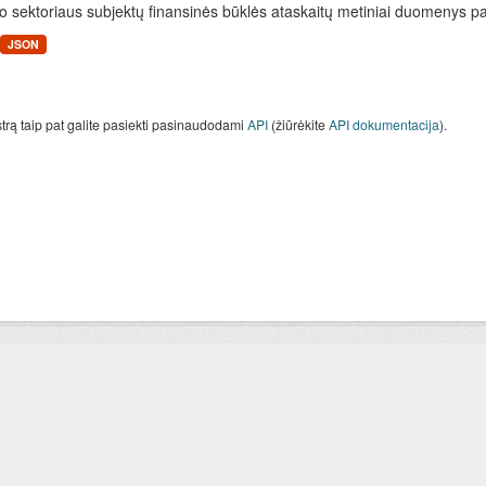
o sektoriaus subjektų finansinės būklės ataskaitų metiniai duomenys paga
JSON
strą taip pat galite pasiekti pasinaudodami
API
(žiūrėkite
API dokumentacija
).