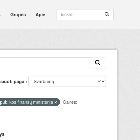
s
Grupės
Apie
šiuoti pagal
publikos finansų ministerija
Gairės:
ys