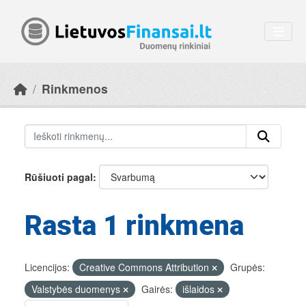
Skip to main content
Rinkmenos
Rūšiuoti pagal
Rasta 1 rinkmena
Licencijos:
Creative Commons Attribution
Grupės:
Valstybės duomenys
Gairės:
išlaidos