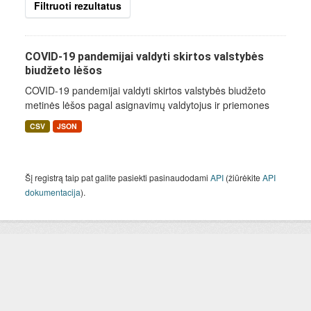
Filtruoti rezultatus
COVID-19 pandemijai valdyti skirtos valstybės
biudžeto lėšos
COVID-19 pandemijai valdyti skirtos valstybės biudžeto
metinės lėšos pagal asignavimų valdytojus ir priemones
CSV
JSON
Šį registrą taip pat galite pasiekti pasinaudodami
API
(žiūrėkite
API
dokumentacija
).