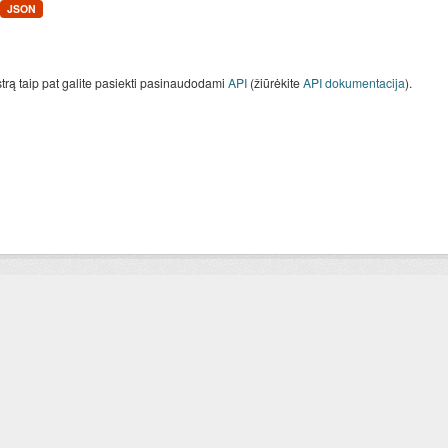
JSON
strą taip pat galite pasiekti pasinaudodami
API
(žiūrėkite
API dokumentacija
).