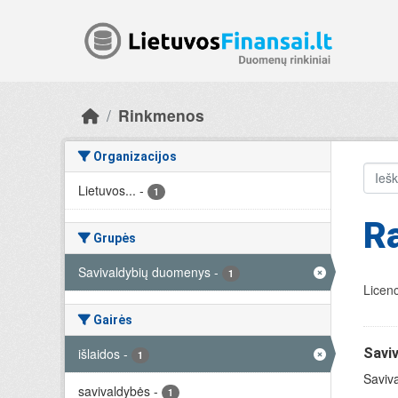
Skip to main content
Rinkmenos
Organizacijos
Lietuvos...
-
1
R
Grupės
Savivaldybių duomenys
-
1
Licenc
Gairės
išlaidos
-
Savi
1
Saviva
savivaldybės
-
1