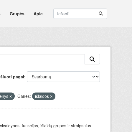
s
Grupės
Apie
šiuoti pagal
menys
Gairės:
išlaidos
valdybes, funkcijas, išlaidų grupes ir straipsnius