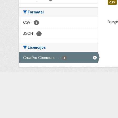
CSV
Formatai
CSV
-
Šį regi
1
JSON
-
1
Licencijos
Creative Commons...
-
1