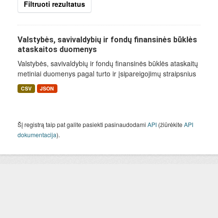
Filtruoti rezultatus
Valstybės, savivaldybių ir fondų finansinės būklės
ataskaitos duomenys
Valstybės, savivaldybių ir fondų finansinės būklės ataskaitų
metiniai duomenys pagal turto ir įsipareigojimų straipsnius
CSV
JSON
Šį registrą taip pat galite pasiekti pasinaudodami
API
(žiūrėkite
API
dokumentacija
).