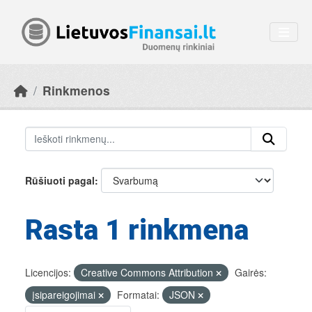
Skip to main content
Rinkmenos
Rūšiuoti pagal
Rasta 1 rinkmena
Licencijos:
Creative Commons Attribution
Gairės:
įsipareigojimai
Formatai:
JSON