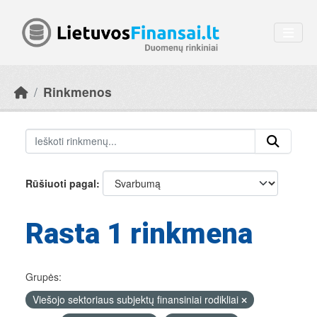
Skip to main content
Rinkmenos
Rūšiuoti pagal
Rasta 1 rinkmena
Grupės:
Viešojo sektoriaus subjektų finansiniai rodikliai