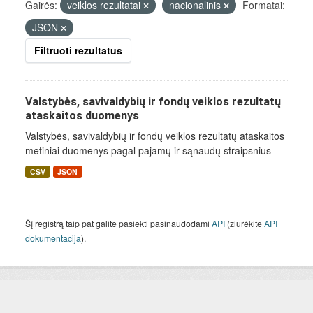
Gairės:
veiklos rezultatai
nacionalinis
Formatai:
JSON
Filtruoti rezultatus
Valstybės, savivaldybių ir fondų veiklos rezultatų
ataskaitos duomenys
Valstybės, savivaldybių ir fondų veiklos rezultatų ataskaitos
metiniai duomenys pagal pajamų ir sąnaudų straipsnius
CSV
JSON
Šį registrą taip pat galite pasiekti pasinaudodami
API
(žiūrėkite
API
dokumentacija
).