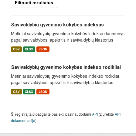
Filtruoti rezultatus
Savivaldybių gyvenimo kokybės indeksas
Metiniai savivaldybių gyvenimo kokybės indekso duomenys
pagal savivaldybes, apskritis ir savivaldybių klasterius
CSV
XLSX
JSON
Savivaldybių gyvenimo kokybės indekso rodikliai
Metiniai savivaldybių gyvenimo kokybės indekso rodikliai
pagal savivaldybes, apskritis ir savivaldybių klasterius
CSV
XLSX
JSON
Šį registrą taip pat galite pasiekti pasinaudodami
API
(žiūrėkite
API
dokumentacija
).