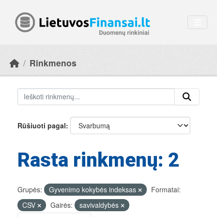
Skip to main content
Rinkmenos
Rūšiuoti pagal
Rasta rinkmenų: 2
Grupės:
Gyvenimo kokybės indeksas
Formatai:
CSV
Gairės:
savivaldybės