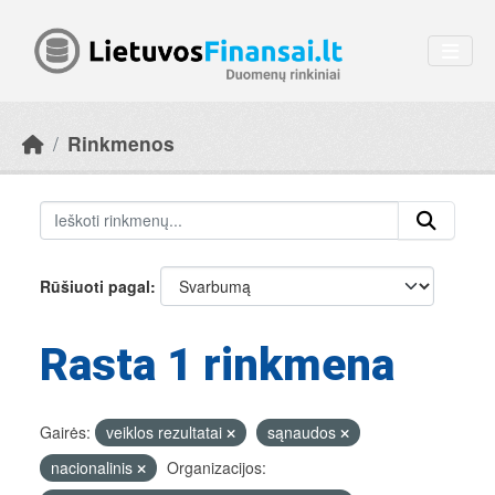
Skip to main content
Rinkmenos
Rūšiuoti pagal
Rasta 1 rinkmena
Gairės:
veiklos rezultatai
sąnaudos
nacionalinis
Organizacijos: