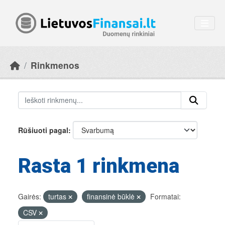
Skip to main content
Rinkmenos
Rūšiuoti pagal
Rasta 1 rinkmena
Gairės:
turtas
finansinė būklė
Formatai:
CSV