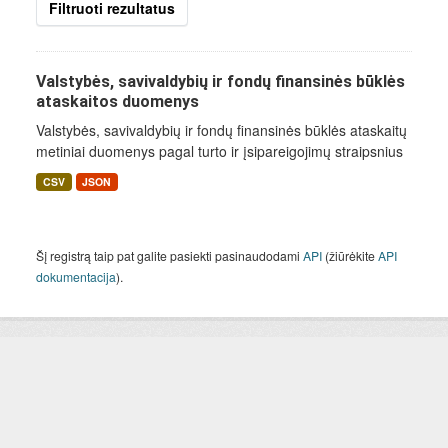
Filtruoti rezultatus
Valstybės, savivaldybių ir fondų finansinės būklės
ataskaitos duomenys
Valstybės, savivaldybių ir fondų finansinės būklės ataskaitų
metiniai duomenys pagal turto ir įsipareigojimų straipsnius
CSV
JSON
Šį registrą taip pat galite pasiekti pasinaudodami
API
(žiūrėkite
API
dokumentacija
).