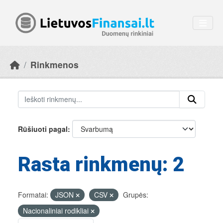
Skip to main content
Rinkmenos
Rūšiuoti pagal
Rasta rinkmenų: 2
Formatai:
JSON
CSV
Grupės:
Nacionaliniai rodikliai