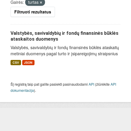
Gairės:
turtas
Filtruoti rezultatus
Valstybės, savivaldybių ir fondų finansinės būklės
ataskaitos duomenys
Valstybės, savivaldybių ir fondų finansinės būklės ataskaitų
metiniai duomenys pagal turto ir įsipareigojimų straipsnius
CSV
JSON
Šį registrą taip pat galite pasiekti pasinaudodami
API
(žiūrėkite
API
dokumentacija
).