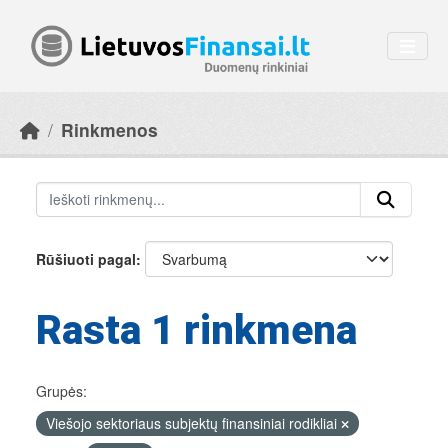
Skip to main content
Rinkmenos
Rūšiuoti pagal
Rasta 1 rinkmena
Grupės:
Viešojo sektoriaus subjektų finansiniai rodikliai