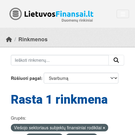
Skip to main content
Rinkmenos
Rūšiuoti pagal
Rasta 1 rinkmena
Grupės:
Viešojo sektoriaus subjektų finansiniai rodikliai