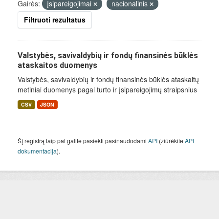
Gairės:
įsipareigojimai
nacionalinis
Filtruoti rezultatus
Valstybės, savivaldybių ir fondų finansinės būklės
ataskaitos duomenys
Valstybės, savivaldybių ir fondų finansinės būklės ataskaitų
metiniai duomenys pagal turto ir įsipareigojimų straipsnius
CSV
JSON
Šį registrą taip pat galite pasiekti pasinaudodami
API
(žiūrėkite
API
dokumentacija
).