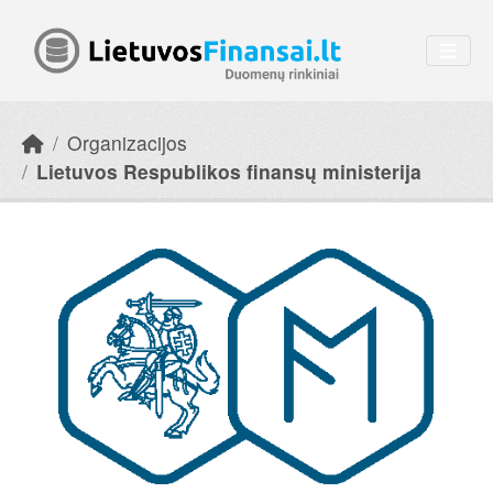
Skip to main content
Organizacijos
Lietuvos Respublikos finansų ministerija