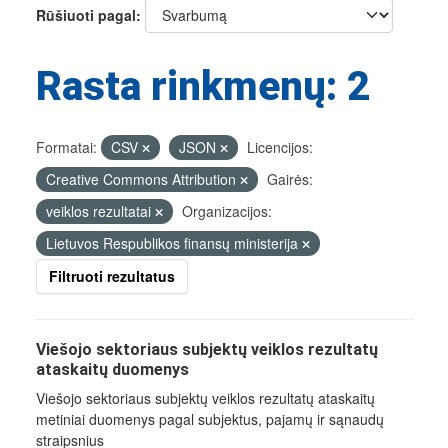
Rūšiuoti pagal
Rasta rinkmenų: 2
Formatai:
CSV
JSON
Licencijos:
Creative Commons Attribution
Gairės:
veiklos rezultatai
Organizacijos:
Lietuvos Respublikos finansų ministerija
Filtruoti rezultatus
Viešojo sektoriaus subjektų veiklos rezultatų
ataskaitų duomenys
Viešojo sektoriaus subjektų veiklos rezultatų ataskaitų
metiniai duomenys pagal subjektus, pajamų ir sąnaudų
straipsnius