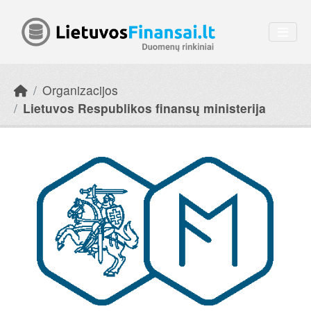
Skip to main content
Organizacijos
Lietuvos Respublikos finansų ministerija