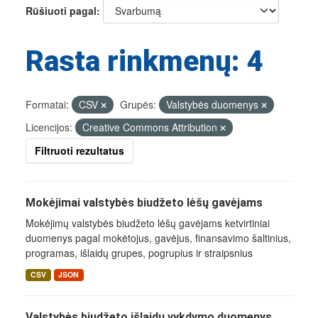
Rūšiuoti pagal
Rasta rinkmenų: 4
Formatai:
CSV
Grupės:
Valstybės duomenys
Licencijos:
Creative Commons Attribution
Filtruoti rezultatus
Mokėjimai valstybės biudžeto lėšų gavėjams
Mokėjimų valstybės biudžeto lėšų gavėjams ketvirtiniai
duomenys pagal mokėtojus, gavėjus, finansavimo šaltinius,
programas, išlaidų grupes, pogrupius ir straipsnius
CSV
JSON
Valstybės biudžeto išlaidų vykdymo duomenys