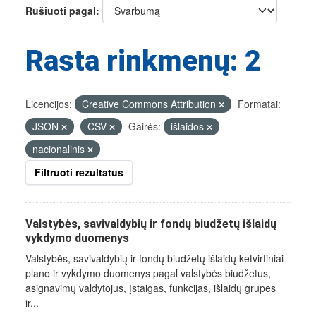
Rūšiuoti pagal
Rasta rinkmenų: 2
Licencijos:
Creative Commons Attribution
Formatai:
JSON
CSV
Gairės:
išlaidos
nacionalinis
Filtruoti rezultatus
Valstybės, savivaldybių ir fondų biudžetų išlaidų
vykdymo duomenys
Valstybės, savivaldybių ir fondų biudžetų išlaidų ketvirtiniai
plano ir vykdymo duomenys pagal valstybės biudžetus,
asignavimų valdytojus, įstaigas, funkcijas, išlaidų grupes
ir...