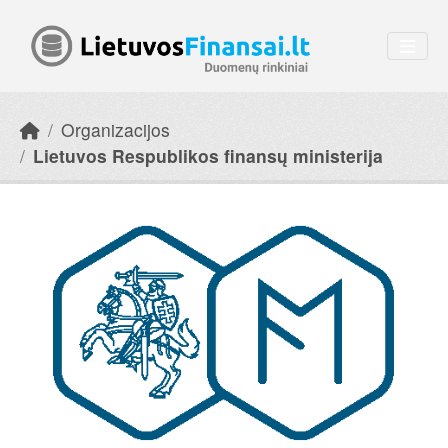
Skip to main content
Organizacijos
Lietuvos Respublikos finansų ministerija