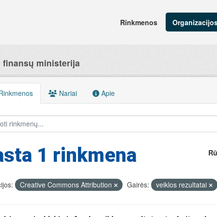
Rinkmenos
Organizacijo
finansų ministerija
Rinkmenos
Nariai
Apie
asta 1 rinkmena
Rū
ijos:
Creative Commons Attribution
Gairės:
veiklos rezultatai