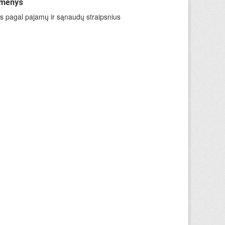
omenys
ys pagal pajamų ir sąnaudų straipsnius