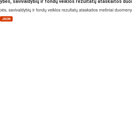
ybės, savivaldybių ir fondų veiklos rezultatų ataskaitos du
bės, savivaldybių ir fondų veiklos rezultatų ataskaitos metiniai duomen
JSON