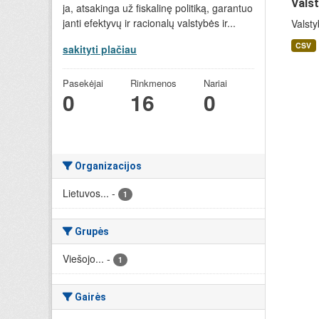
Valst
ja, atsakinga už fiskalinę politiką, garantuo
janti efektyvų ir racionalų valstybės ir...
Valsty
CSV
sakityti plačiau
Pasekėjai
Rinkmenos
Nariai
0
16
0
Organizacijos
Lietuvos...
-
1
Grupės
Viešojo...
-
1
Gairės